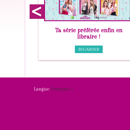
prev
Ta série préférée enfin en
libraire !
REGARDER
Langue:
Français
Facebook
You
Social
FR