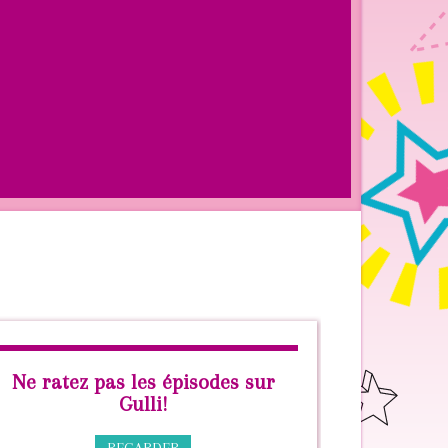
Ne ratez pas les épisodes sur
Les 
Gulli!
hashta