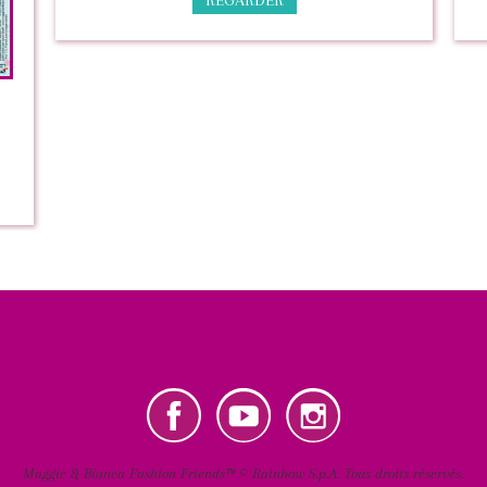
REGARDER
User
account
menu
tube
Instagram
Maggie & Bianca Fashion Friends™ © Rainbow S.p.A. Tous droits réservés.