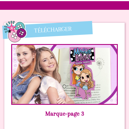
Bienvenue
sur
TÉLÉCHARGER
Maggie
&
Bianca
Fashion
Friends
Marque-page 3