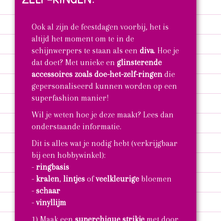
Ook al zijn de feestdagen voorbij, het is
altijd het moment om te in de
schijnwerpers te staan als een
diva
. Hoe je
dat doet? Met unieke en
glinsterende
accessoires zoals doe-het-zelf-ringen
die
gepersonaliseerd kunnen worden op een
superfashion manier!
Wil je weten hoe je deze maakt? Lees dan
onderstaande informatie.
Dit is alles wat je nodig hebt (verkrijgbaar
bij een hobbywinkel):
-
ringbasis
-
kralen
,
lintjes
of
veelkleurige
bloemen
-
schaar
-
vinyllijm
1) Maak een
superchique strikje
met door