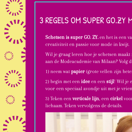
3 REGELS OM SUPER GO.ZY
Schetsen is super GO. ZY.
en het is een v
creativiteit en passie voor mode in kwijt.
Wil je graag leren hoe je schetsen maakt
aan de Modeacademie van Milaan? Volg d
1) neem wat
papier
(grote vellen zijn bet
2) begin met een
idee
en een
stijl
! Wil je
voor een speciaal avondje uit met je vri
3) Teken een
verticale lijn
, een
cirkel
voor
lichaam. Teken vervolgens de details.