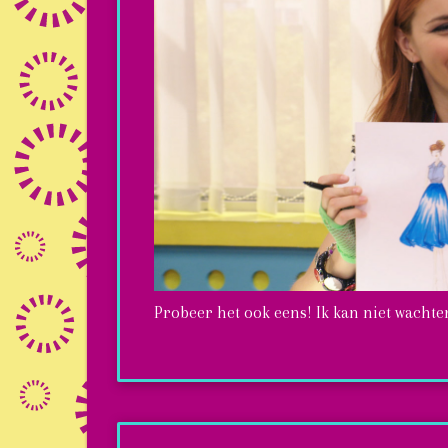
Probeer het ook eens! Ik kan niet wachten
3
regels