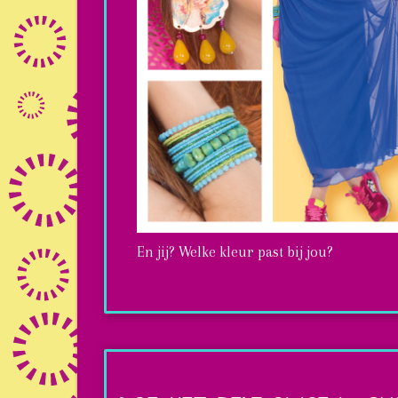
En jij? Welke kleur past bij jou?
Maggie's
kleuren
voor