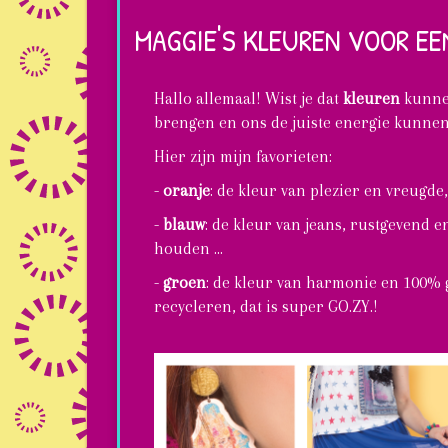
terug
MAGGIE'S KLEUREN VOOR EE
naar
school!
Hallo allemaal! Wist je dat
kleuren
kunne
brengen en ons de juiste energie kunne
Hier zijn mijn favorieten:
-
oranje
: de kleur van plezier en vreugde
-
blauw
: de kleur van jeans, rustgevend e
houden ...
-
groen
: de kleur van harmonie en 100%
recycleren, dat is super GO.ZY.!