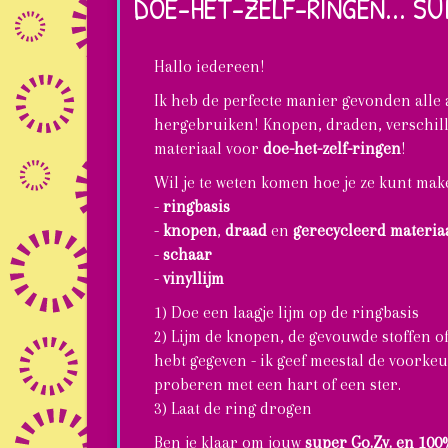
DOE-HET-ZELF-RINGEN... SU
een
goede
Hallo iedereen!
mood!
Ik heb de perfecte manier gevonden alle a
hergebruiken! Knopen, draden, verschille
materiaal voor
doe-het-zelf-ringen
!
Wil je te weten komen hoe je ze kunt maken
-
ringbasis
-
knopen
,
draad
en
gerecycleerd materia
-
schaar
-
vinyllijm
1) Doe een laagje lijm op de ringbasis
2) Lijm de knopen, de gevouwde stoffen o
hebt gegeven - ik geef meestal de voorke
proberen met een hart of een ster.
3) Laat de ring drogen
Ben je klaar om jouw
super Go.Zy. en 100