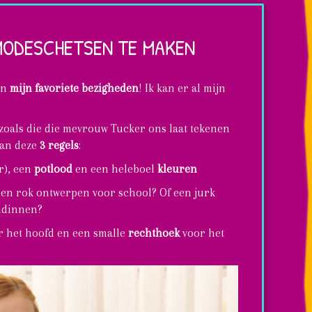
 MODESCHETSEN TE MAKEN
an
mijn favoriete bezigheden
! Ik kan er al mijn
 zoals die die mevrouw Tucker ons laat tekenen
an deze
3 regels
:
er), een
potlood
en een heleboel
kleuren
 een rok ontwerpen voor school? Of een jurk
endinnen?
 het hoofd en een smalle
rechthoek
voor het