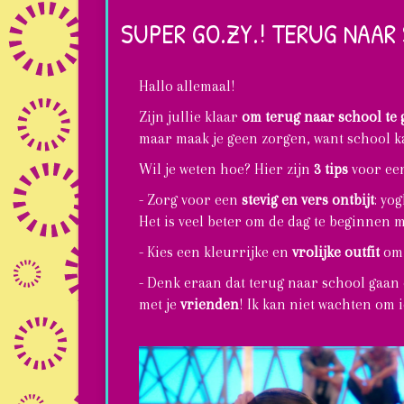
om
SUPER GO.ZY.! TERUG NAAR
super
GO.ZY
Hallo allemaal!
modeschetsen
Zijn jullie klaar
om terug naar school te 
te
maar maak je geen zorgen, want school ka
maken
Wil je weten hoe? Hier zijn
3 tips
voor een
- Zorg voor een
stevig en vers ontbijt
: yo
Het is veel beter om de dag te beginnen m
- Kies een kleurrijke en
vrolijke outfit
om 
- Denk eraan dat terug naar school gaan o
met je
vrienden
! Ik kan niet wachten om ie