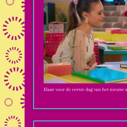
Klaar voor de eerste dag van het nieuwe 
Super
GO.ZY.!