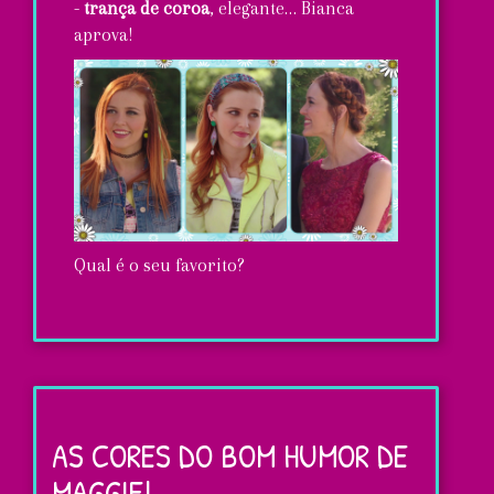
-
trança de coroa
, elegante… Bianca
aprova!
Qual é o seu favorito?
Os
estilos
de
AS CORES DO BOM HUMOR DE
cabelo
MAGGIE!