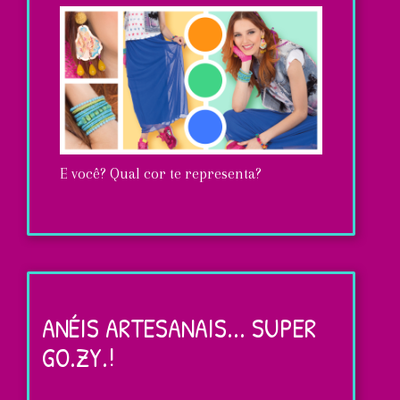
E você? Qual cor te representa?
As
cores
do
ANÉIS ARTESANAIS... SUPER
bom
GO.ZY.!
humor