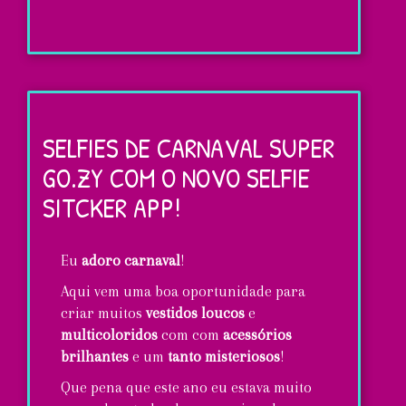
Aprenda
a
fazer
SELFIES DE CARNAVAL SUPER
sua
GO.ZY COM O NOVO SELFIE
própria
SITCKER APP!
pulseira
Rock
Eu
adoro carnaval
!
&
Aqui vem uma boa oportunidade para
GO.ZY.!
criar muitos
vestidos loucos
e
multicoloridos
com com
acessórios
brilhantes
e um
tanto misteriosos
!
Que pena que este ano eu estava muito