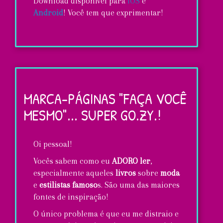
Download disponível para
iOS
e
Android
! Você tem que exprimentar!
Selfies
de
carnaval
MARCA-PÁGINAS "FAÇA VOCÊ
super
MESMO"... SUPER GO.ZY.!
GO.ZY
com
Oi pessoal!
o
Vocês sabem como eu
ADORO ler
,
novo
especialmente aqueles
livros
sobre
moda
Selfie
e
estilistas famoso
s. São uma das maiores
fontes de inspiração!
Sitcker
O único problema é que eu me distraio e
App!