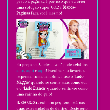
perco a página... é por isso que eu criei
uma solução super GO.ZY:
Marca-
Páginas
Faça você mesmo!
Eu preparei
3
deles e você pode achá-los
aqui
,
aqui
e
aqui
! Escolha seu favorito,
imprima numa cartolina e use o "
Lado
Maggie
" quando se sentir mais como eu,
e o "
Lado Bianca
" quando sentir-se como
uma rainha do gelo!
IDEIA GO.ZY.
: cole um pequeno imã nas
duas extremidades de dentro! Deste jeito