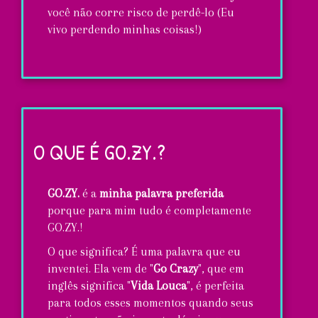
você não corre risco de perdê-lo (Eu
vivo perdendo minhas coisas!)
Marca-
páginas
"Faça
O QUE É GO.ZY.?
você
mesmo"...
GO.ZY.
é a
minha palavra preferida
super
porque para mim tudo é completamente
GO.ZY.!
GO.ZY.!
O que significa? É uma palavra que eu
inventei. Ela vem de "
Go Crazy
", que em
inglês significa "
Vida Louca
", é perfeita
para todos esses momentos quando seus