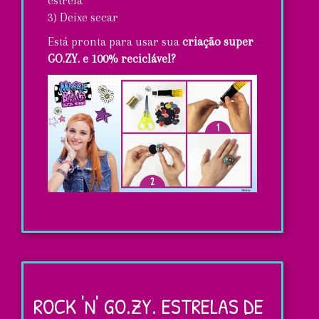
estrela
3) Deixe secar
Está pronta para usar sua
criação super
GO.ZY. e 100% reciclável?
Anéis
artesanais...
Super
ROCK 'N' GO.ZY. ESTRELAS DE
GO.ZY.!