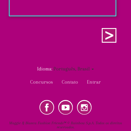
O
que
Paginação
é
Próxima página
GO.ZY.?
MINHAS
DICAS
FAÇA
Idioma:
Português, Brasil
VOCÊ
User
Concursos
Contato
Entrar
MESMA
account
ENTRAR
menu
tube
Instagram
Social
PT-
Maggie & Bianca Fashion Friends™ © Rainbow S.p.A. Todos os direitos
BR
reservados.