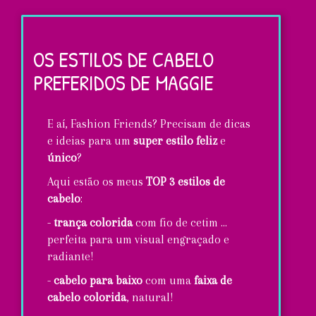
Uma
volta
às
OS ESTILOS DE CABELO
aulas
PREFERIDOS DE MAGGIE
super
GO.ZY.!
E aí, Fashion Friends? Precisam de dicas
e ideias para um
super estilo feliz
e
único
?
Aqui estão os meus
TOP 3 estilos de
cabelo
:
-
trança colorida
com fio de cetim ...
perfeita para um visual engraçado e
radiante!
-
cabelo para baixo
com uma
faixa de
cabelo colorida
, natural!