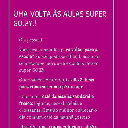
para
UMA VOLTA ÀS AULAS SUPER
desenhar
GO.ZY.!
projetos
de
Olá pessoal!
moda
Vocês estão prontos para
voltar para a
super
escola
? Eu sei, pode ser difícil, mas não
GO.ZY.
se preocupe, porque a escola pode ser
super GO.ZY.
Quer saber como? Aqui estão
3 dicas
para começar com o pé direito
:
- Coma um
café da manhã saudável e
fresco
: iogurte, cereal, geléia e
croissants. É muito melhor começar o
dia com um café da manhã gostoso
- Escolha uma
roupa colorida
e
alegre