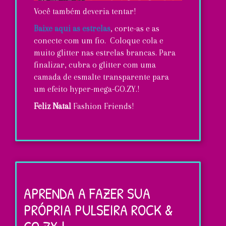
Você também deveria tentar!
Baixe aqui as estrelas
, corte-as e as
conecte com um fio. Coloque cola e
muito glitter nas estrelas brancas. Para
finalizar, cubra o glitter com uma
camada de esmalte transparente para
um efeito hyper-mega-GO.ZY.!
Feliz Natal
Fashion Friends!
Rock
'n'
GO.ZY.
APRENDA A FAZER SUA
Estrelas
PRÓPRIA PULSEIRA ROCK &
de