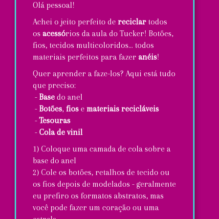
de
Olá pessoal!
Maggie!
Achei o jeito perfeito de
reciclar
todos
os
acessó
rios da aula do Tucker! Botões,
fios, tecidos multicoloridos... todos
materiais perfeitos para fazer
anéis
!
Quer aprender a faze-los? Aqui está tudo
que preciso:
-
Base
do anel
-
Botões
,
fios
e
materiais recicláveis
-
Tesouras
-
Cola de vinil
1) Coloque uma camada de cola sobre a
base do anel
2) Cole os botões, retalhos de tecido ou
os fios depois de modelados - geralmente
eu prefiro os formatos abstratos, mas
você pode fazer um coração ou uma