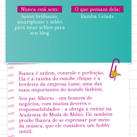
Nunca está sem
O que pensam dela
baton brilhante,
Rainha Gelada
smartphone e tablet
para tirar selfies para
seu blog
Bianca é ordem, controle e perfeição.
Ela é a rainha do esnobe chique e a
herdeira da empresa Lussi, uma das
mais importantes do mundo fashion.
Seu pai Alberto – um homem de
negócios, com muitos deveres e
responsabilidades – a obriga a entrar na
Academia de Moda de Milão. Ele também
proibe Bianca de se expressar por meio
da música, que ele considera um hobby
inútil.