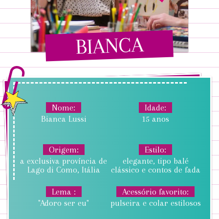
BIANCA
Nome
Idade
Bianca Lussi
15 anos
Origem
Estilo
a exclusiva província de
elegante, tipo balé
Lago di Como, Itália
clássico e contos de fada
Lema
Acessório favorito
"Adoro ser eu"
pulseira e colar estilosos