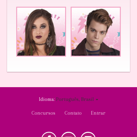
Idioma:
Português, Brasil
User
Concursos
Contato
Entrar
account
menu
tube
Instagram