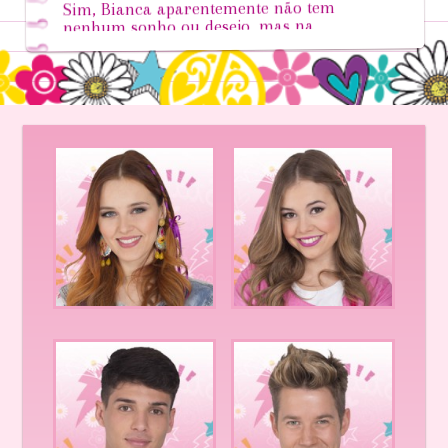
Sim, Bianca aparentemente não tem
nenhum sonho ou desejo, mas na
verdade é completamente diferente! Sua
voz é maravilhosa e ela canta
magnificamente, ainda que ela continue
negando a sua habilidade, especialmente
para si mesma. Maggie ajudará Bianca
a colocar pra fora esta sua paixão,
formando juntas uma banda: os
MoodBoards!