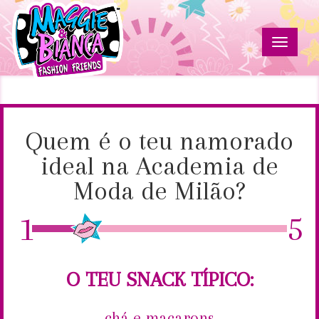
Passar
para
o
Toggle
conteúdo
navigat
principal
Testes
Maggie
&
Bianca
Fashion
Quem é o teu namorado
Friends
ideal na Academia de
Moda de Milão?
1
5
O TEU SNACK TÍPICO:
chá e macarons