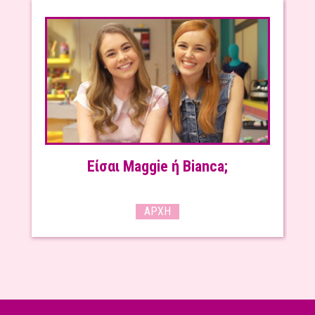
Είσαι Maggie ή Bianca;
ΑΡΧΉ