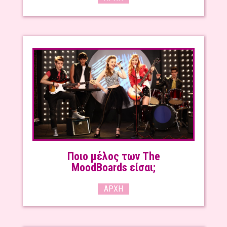
Ποιο μέλος των The
MoodBoards είσαι;
ΑΡΧΉ