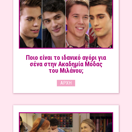
Ποιο είναι το ιδανικό αγόρι για
σένα στην Ακαδημία Μόδας
του Μιλάνου;
ΑΡΧΉ