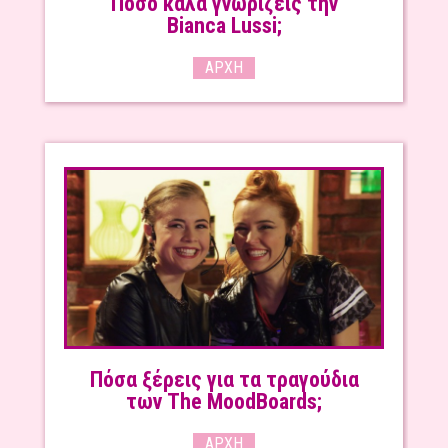
Πόσο καλά γνωρίζεις την
Bianca Lussi;
ΑΡΧΉ
Πόσα ξέρεις για τα τραγούδια
των The MoodBoards;
ΑΡΧΉ