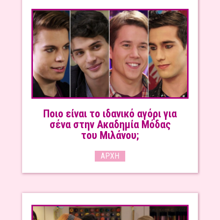
Ποιο είναι το ιδανικό αγόρι για
σένα στην Ακαδημία Μόδας
του Μιλάνου;
ΑΡΧΉ