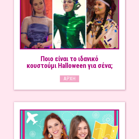
Ποιο είναι το ιδανικό
κουστούμι Halloween για σένα;
ΑΡΧΉ