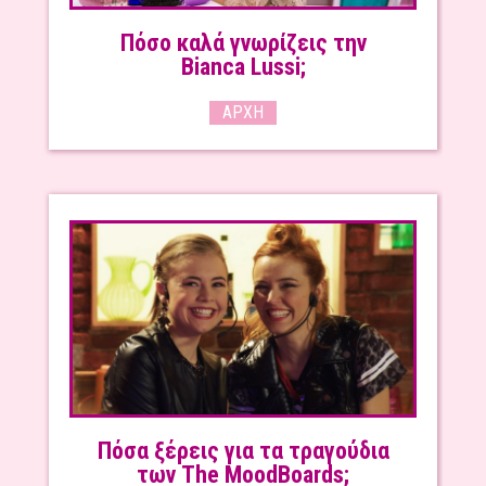
Πόσο καλά γνωρίζεις την
Bianca Lussi;
ΑΡΧΉ
Πόσα ξέρεις για τα τραγούδια
των The MoodBoards;