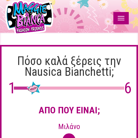
Παράκαμψη
προς
το
Toggle
κυρίως
navigati
περιεχόμενο
Πόσο
Maggie
&
καλά
Bianca
Fashion
Πόσο καλά ξέρεις την
ξέρεις
Friends
Nausica Bianchetti;
την
1
6
Nausica
Bianchetti;
ΑΠΌ ΠΟΥ ΕΊΝΑΙ;
Μιλάνο