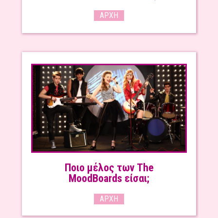
ΑΡΧΉ
Ποιο μέλος των The
MoodBoards είσαι;
ΑΡΧΉ