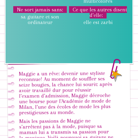
multicolores
Ne sort jamais sans
Ce que les autres disent
d’elle
sa guitare et son
ordinateur
elle est zarbi
Maggie a un rêve: devenir une styliste
reconnue! Au moment de souffler ses
seize bougies, la chance lui sourit: après
avoir travaillé dur pour réussir
l’examen d’admission, Maggie décroche
une bourse pour l'Académie de mode de
Milan, l’une des écoles de mode les plus
prestigieuses au monde.
Mais les passions de Maggie ne
s’arrêtent pas à la mode, puisque sa
maman lui a transmis sa passion pour
la musique. Voilà pourquoi sa guitare ne