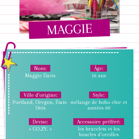
MAGGIE
Nom
Âge
Maggie Davis
16 ans
Ville d’origine
Style
Portland, Oregon, États-
mélange de boho chic et
Unis
années 60
Devise
Accessoire préféré
« GO.ZY. »
les bracelets et les
boucles d’oreilles