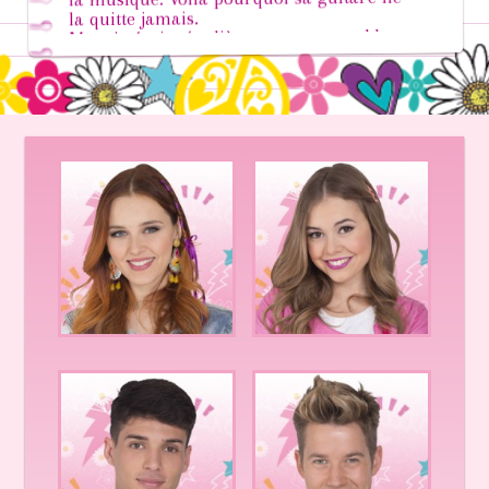
la quitte jamais.
Maggie écrit régulièrement sur son blog
grâce à son smartphone et à son bel
ordinateur.
Maggie est une jeune fille passionnée,
créative et enthousiaste, au style
différent, affirmé et unique en son genre
(voilà pourquoi tout le monde dit d’elle
qu’elle est « zarbi »). Elle n’a pas peur
de retrousser ses manches et se donne
toujours à fond, mais elle est un peu
désordonnée et désorganisée. Ce n’est
pas pour rien si cela n’a pas tout de
suite collé avec Bianca!