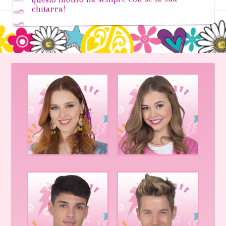
chitarra!
Grazie al suo smartphone e al suo
computer stiloso tiene sempre
aggiornato il suo blog.
Maggie è una grande creativa
appassionata, un’entusiasta, una
ragazza con uno stile controcorrente,
coraggioso e unico nel suo genere (per
questo tutti la considerano “strana”),
piena di tanta buona volontà ma un po’
disorganizzata e disordinata. Per questo
il rapporto con Bianca, all’inizio, non
sarà molto facile!