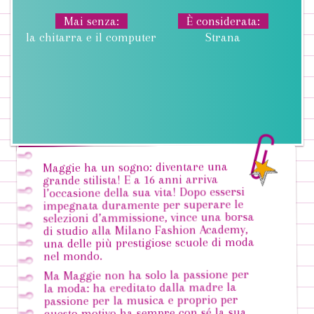
Mai senza
È considerata
la chitarra e il computer
Strana
Maggie ha un sogno: diventare una
grande stilista! E a 16 anni arriva
l’occasione della sua vita! Dopo essersi
impegnata duramente per superare le
selezioni d’ammissione, vince una borsa
di studio alla Milano Fashion Academy,
una delle più prestigiose scuole di moda
nel mondo.
Ma Maggie non ha solo la passione per
la moda: ha ereditato dalla madre la
passione per la musica e proprio per
questo motivo ha sempre con sé la sua