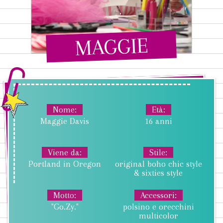
MAGGIE
Nome
Età
Maggie Davis
16 anni
Viene da
Stile
Portland in Oregon
original boho chic style
& sixties style
Motto
Accessori
"Go.Zy."
polsino e orecchini
multicolor