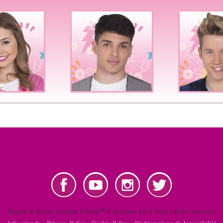
User
account
menu
Instagram
Twitter
Maggie & Bianca Fashion Friends™ © Rainbow S.p.A. Tutti i diritti riservati.