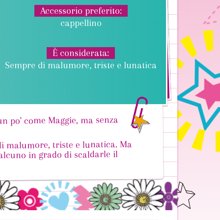
Accessorio preferito
cappellino
È considerata
Sempre di malumore, triste e lunatica
 un po' come Maggie, ma senza
i malumore, triste e lunatica. Ma
lcuno in grado di scaldarle il