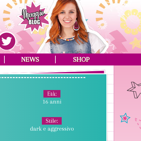
NEWS
SHOP
Età
16 anni
Stile
dark e aggressivo