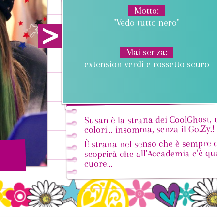
Motto
"Vedo tutto nero"
next
Mai senza
extension verdi e rossetto scuro
Susan è la strana dei CoolGhost,
colori… insomma, senza il Go.Zy.!
È strana nel senso che è sempre d
scoprirà che all’Accademia c’è qua
cuore…