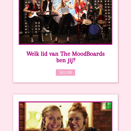
Welk lid van The MoodBoards
ben jij?
BEGIN