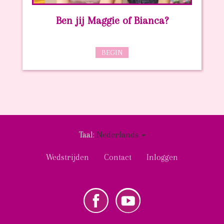
Ben jij Maggie of Bianca?
BEGIN
Taal:
Nederlands
User
Wedstrijden
Contact
Inloggen
account
menu
k
Youtube
Social
NL