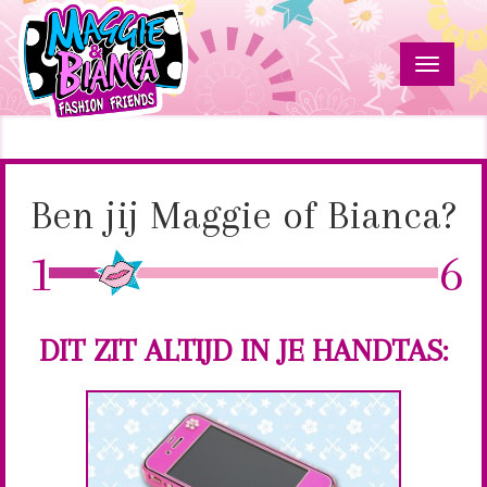
Overslaan
en
naar
Navigat
de
wissele
inhoud
Ben
Maggie
gaan
&
jij
Bianca
Fashion
Ben jij Maggie of Bianca?
Maggie
Friends
of
1
6
Bianca?
DIT ZIT ALTIJD IN JE HANDTAS: