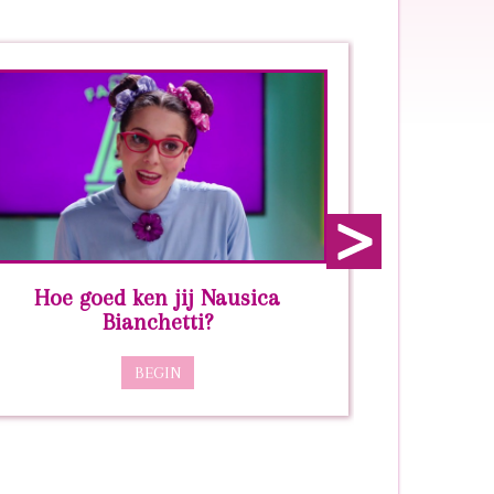
next
Hoe goed ken jij Nausica
Wa
Bianchetti?
H
BEGIN