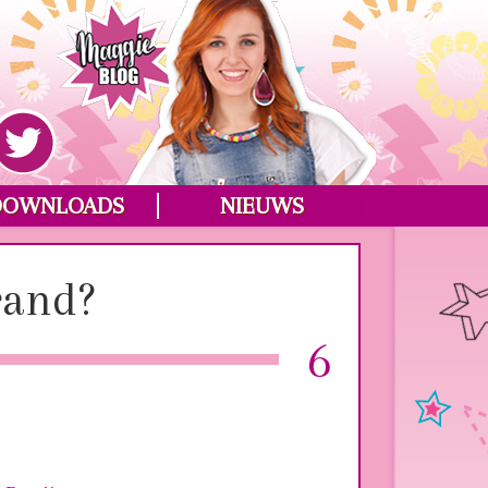
DOWNLOADS
NIEUWS
rand?
6