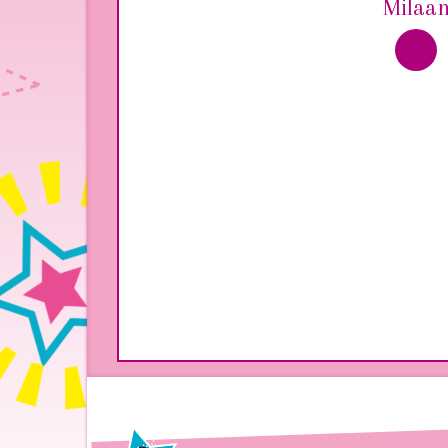
Milaa